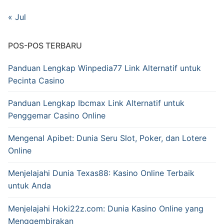
« Jul
POS-POS TERBARU
Panduan Lengkap Winpedia77 Link Alternatif untuk
Pecinta Casino
Panduan Lengkap Ibcmax Link Alternatif untuk
Penggemar Casino Online
Mengenal Apibet: Dunia Seru Slot, Poker, dan Lotere
Online
Menjelajahi Dunia Texas88: Kasino Online Terbaik
untuk Anda
Menjelajahi Hoki22z.com: Dunia Kasino Online yang
Menggembirakan