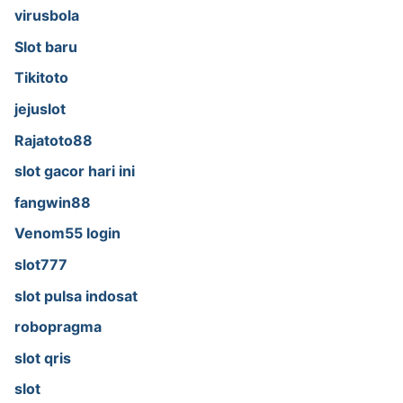
virusbola
Slot baru
Tikitoto
jejuslot
Rajatoto88
slot gacor hari ini
fangwin88
Venom55 login
slot777
slot pulsa indosat
robopragma
slot qris
slot