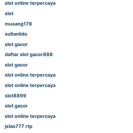
slot online terpercaya
slot
musang178
sultanlido
slot gacor
daftar slot gacor888
slot gacor
slot online terpercaya
slot online terpercaya
slot8899
slot gacor
slot online terpercaya
jelas777 rtp