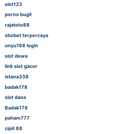
slot123
porno bugil
rajatoto88
sbobet terpercaya
unyu168 login
slot dewa
link slot gacor
istana338
badak178
slot dana
Badak178
paham777
cipit 88