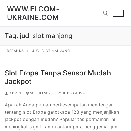
Lompat
WWW.ELCOM-
ke
UKRAINE.COM
konten
Tag:
judi slot mahjong
Cari:
BERANDA
JUDI SLOT MAHJONG
Slot Eropa Tanpa Sensor Mudah
Jackpot
ADMIN
20 JULI 2025
JUDI ONLINE
Apakah Anda pernah berkesempatan mendengar
tentang slot Eropa gatotkaca 123 yang menjanjikan
jackpot dengan mudah? Popularitas permainan ini
meningkat signifikan di antara para penggemar judi…