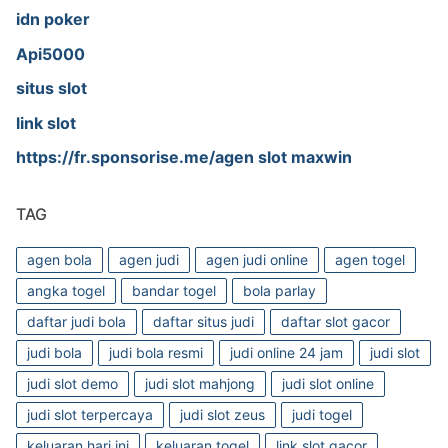
idn poker
Api5000
situs slot
link slot
https://fr.sponsorise.me/agen slot maxwin
TAG
agen bola
agen judi
agen judi online
agen togel
angka togel
bandar togel
bola parlay
daftar judi bola
daftar situs judi
daftar slot gacor
judi bola
judi bola resmi
judi online 24 jam
judi slot
judi slot demo
judi slot mahjong
judi slot online
judi slot terpercaya
judi slot zeus
judi togel
keluaran hari ini
keluaran togel
link slot gacor